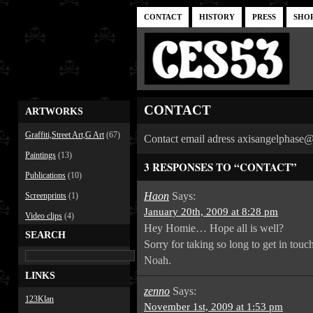
CONTACT
HISTORY
PRESS
SHO
CONTACT
ARTWORKS
Graffiti,Street Art,G Art
(67)
Contact email adress axisangelphase
Paintings
(13)
3 RESPONSES TO “CONTACT”
Publications
(10)
Haon
Says:
Screenprints
(1)
January 20th, 2009 at 8:28 pm
Video clips
(4)
Hey Homie… Hope all is well?
SEARCH
Sorry for taking so long to get in touch
Noah.
LINKS
zenno
Says:
123Klan
November 1st, 2009 at 1:53 pm