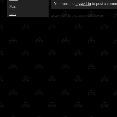
You must be
logged in
to post a comm
Noah
Rens
All Artworks © by Ces53 unless stated otherwise