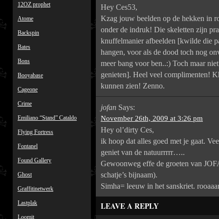
12OZ prophet
Hey Ces53,
Kzag jouw beelden op de hekken in r
Atome
onder de indruk! Die skeletten zijn pr
Backspin
knuffelmanier afbeelden [kwilde die
Bates
hangen, voor als de dood toch nog onve
Bons
meer bang voor ben..:) Toch maar nie
genieten]. Heel veel complimenten! 
Booyabase
kunnen zien! Zenno.
Cageone
Crime
jofan
Says:
Emiliano “Stand” Cataldo
November 26th, 2009 at 3:26 pm
Hey ol’dirty Ces,
Flying Fortress
ik hoop dat alles goed met je gaat. Ve
Fontanel
geniet van de natuurrrrr…..
Found Gallery
Gewoonweg effe de groeten van JOFAN 
schatje’s bijnaam).
Ghost
Simha= leeuw in het sanskriet. rooaaa
Graffitinetwerk
Lastplak
LEAVE A REPLY
Loomit